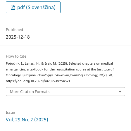
pdf (Slovenščina)
Published
2025-12-18
How to Cite
Potočnik, I., Lenasi, H., & Erak, M. (2025). Selected chapters on medical
emergencies: a textbook for the resuscitation course at the Institute of
Oncology Ljubljana.
Onkologija : Slovenian Journal of Oncology
,
29
(2), 70.
https://doi.org/10.25670/oi2025-breview1
More Citation Formats
Issue
Vol. 29 No. 2 (2025)