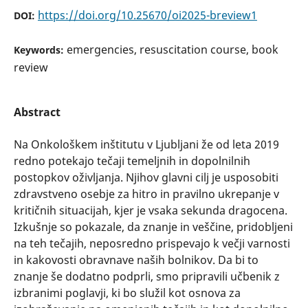
https://doi.org/10.25670/oi2025-breview1
DOI:
emergencies, resuscitation course, book
Keywords:
review
Abstract
Na Onkološkem inštitutu v Ljubljani že od leta 2019
redno potekajo tečaji temeljnih in dopolnilnih
postopkov oživljanja. Njihov glavni cilj je usposobiti
zdravstveno osebje za hitro in pravilno ukrepanje v
kritičnih situacijah, kjer je vsaka sekunda dragocena.
Izkušnje so pokazale, da znanje in veščine, pridobljeni
na teh tečajih, neposredno prispevajo k večji varnosti
in kakovosti obravnave naših bolnikov. Da bi to
znanje še dodatno podprli, smo pripravili učbenik z
izbranimi poglavji, ki bo služil kot osnova za