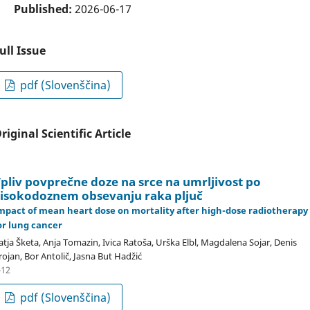
Published:
2026-06-17
ull Issue
pdf (Slovenščina)
riginal Scientific Article
pliv povprečne doze na srce na umrljivost po
isokodoznem obsevanju raka pljuč
mpact of mean heart dose on mortality after high-dose radiotherapy
or lung cancer
atja Šketa, Anja Tomazin, Ivica Ratoša, Urška Elbl, Magdalena Sojar, Denis
rojan, Bor Antolič, Jasna But Hadžić
-12
pdf (Slovenščina)