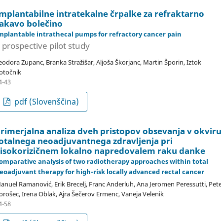
mplantabilne intratekalne črpalke za refraktarno
akavo bolečino
mplantable intrathecal pumps for refractory cancer pain
 prospective pilot study
eodora Zupanc, Branka Stražišar, Aljoša Škorjanc, Martin Šporin, Iztok
otočnik
4-43
pdf (Slovenščina)
rimerjalna analiza dveh pristopov obsevanja v okvir
otalnega neoadjuvantnega zdravljenja pri
isokorizičnem lokalno napredovalem raku danke
omparative analysis of two radiotherapy approaches within total
eoadjuvant therapy for high-risk locally advanced rectal cancer
anuel Ramanović, Erik Brecelj, Franc Anderluh, Ana Jeromen Peressutti, Pet
orošec, Irena Oblak, Ajra Šečerov Ermenc, Vaneja Velenik
4-58