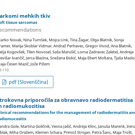
arkomi mehkih tkiv
oft tissue sarcomas
ecommendations
arko Novak, Nina Turnšek, Mojca Unk, Tina Žagar, Olga Blatnik, Sonja
ramer, Marija Skoblar Vidmar, Andraž Perhavec, Gregor Vivod, Ana Blatnik,
atja Kogovšek, Tilen Novosel, Saša Marušič, Lorna Zadravec Zaletel, Andreja
levišar Ivančič, Jerca Blazina, Snežana Đokić, Maja Ebert Moltara, Tjaša Maslo
aja Česen Mazič, Jože Pižem
8-110
pdf (Slovenščina)
trokovna priporočila za obravnavo radiodermatitisa
n radiomukozitisa
linical recommendations for the management of radiodermatitis an
adiomucositis
andra Gole, Martina Goličnik, Vesna Jašič, Andreja Klinc, Januša Marenk, Iren
blak, Miha Oražem, Klemen Schara, Primož Strojan, Petra Šanc, Maja Trošt,