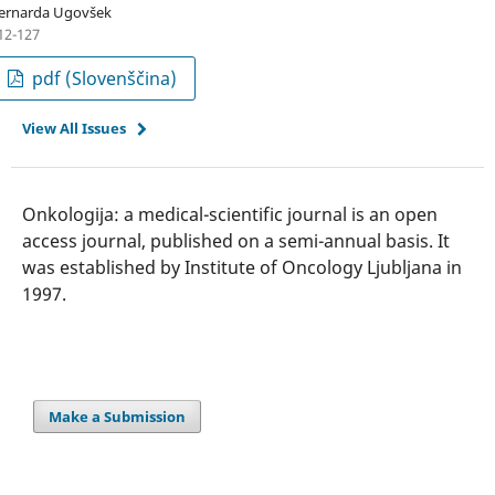
ernarda Ugovšek
12-127
pdf (Slovenščina)
View All Issues
Onkologija: a medical-scientific journal is an open
access journal, published on a semi-annual basis. It
was established by Institute of Oncology Ljubljana in
1997.
Make a Submission