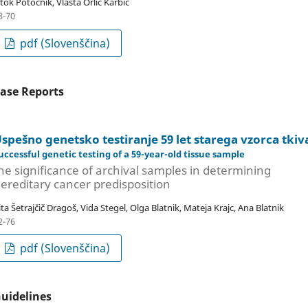
ztok Potočnik, Vlasta Orlić Karbić
8-70
pdf (Slovenščina)
ase Reports
spešno genetsko testiranje 59 let starega vzorca tkiv
uccessful genetic testing of a 59-year-old tissue sample
he significance of archival samples in determining
ereditary cancer predisposition
ita Šetrajčič Dragoš, Vida Stegel, Olga Blatnik, Mateja Krajc, Ana Blatnik
2-76
pdf (Slovenščina)
uidelines