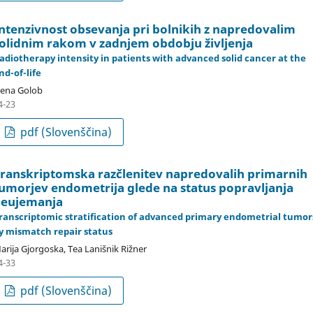
ntenzivnost obsevanja pri bolnikih z napredovalim
olidnim rakom v zadnjem obdobju življenja
adiotherapy intensity in patients with advanced solid cancer at the
nd-of-life
ena Golob
4-23
pdf (Slovenščina)
ranskriptomska razčlenitev napredovalih primarnih
umorjev endometrija glede na status popravljanja
eujemanja
ranscriptomic stratification of advanced primary endometrial tumor
y mismatch repair status
arija Gjorgoska, Tea Lanišnik Rižner
4-33
pdf (Slovenščina)