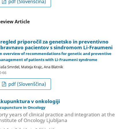
pdf (Slovenščina)
eview Article
regled priporočil za genetsko in preventivno
bravnavo pacientov s sindromom Li-Fraumeni
n overview of recommendations for genetic and preventive
anagement of patients with Li-Fraumeni syndrome
aša Smrdel, Mateja Krajc, Ana Blatnik
0-66
pdf (Slovenščina)
kupunktura v onkologiji
cupuncture in Oncology
orty years of clinical practice and integration at the
nstitute of Oncology Ljubljana